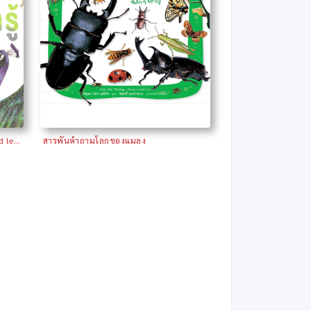
สัตว์โลกน่ารู้ ; สารานุกรมภาพ Play and learn
สารพันคำถามโลกของแมลง