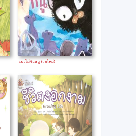
แมวไม่กินหนู (ปกใหม่)