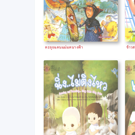
ตะลุยแดนแม่มดนางฟ้า
ข้าวส