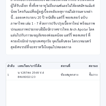
ผู้ได้รับเลือก ทั้งที่เขาอายุไม่ถึงเกณฑ์และไม่ได้ลงสมัครแม้แต่
น้อย ใครกันแน่คือผู้อยู่เบื้องหลังเหตุการณ์ไม่ธรรมดาเหล่า
นี้…ฉลองครบรอบ 20 ปี หนังสือ แฮร์รี่ พอตเตอร์ ฉบับ
ภาษาไทย เล่ม 1 - 7 ด้วยการปรับปรุงเนื้อหาใหม่ พร้อมภาพ
ปกและภาพประกอบฝีมือนักวาดชาวไทย Arch Apolar โลด
แล่นไปกับการผจญภัยของพ่อมดน้อย แฮร์รี่ พอตเตอร์ ที่
ครองใจนักอ่านทุกเพศทุกวัย จุดเริ่มต้นของ โลกเวทมนตร์
สุดอัศจรรย์ที่จะตราตรึงใจคุณไปตลอดกาล
ลำดับ
เลขเรียก/บาร์โค้ด
สถานที่
สถานะ
น ร287ฮถ 2568 V.4
1
ห้องสมุดกลาง
ชั้นวาง
BK68002123