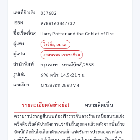
เลขที่อ้างอิง
037682
ISBN
9786160447732
ชื่อเรื่องอื่นๆ
Harry Potter and the Goblet of Fire
ผู้แต่ง
โรว์ลิ่ง, เจ. เค.
ผู้แปล
งามพรรณ เวชชาชีวะ
สำนักพิมพ์
กรุงเทพฯ : นานมีบุ๊คส์,2568.
รูปเล่ม
696 หน้า: 14.5x21 ซ.ม.
เลขเรียก
น ร287ฮถ 2568 V.4
รายละเอียด(อย่างย่อ)
ความคิดเห็น
ตรามารปรากฏขึ้นบนท้องฟ้าราวกับลางร้ายเหนือสนามแข่ง
ควิดดิชเวิลด์คัปหลังการแข่งขันสิ้นสุดลง แล้วหลังจากนั้นถ้วย
อัคนีก็ตัดสินใจเลือกตัวแทนเข้าแข่งขันการประลองเวทไตร
ภาคีให้ฮอกวอตส์เสียเอง แฮร์รี่แปลกใจมากที่เขาเป็นหนึ่งใน