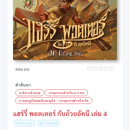
คะแนน
คำค้นหา
นวนิยายอังกฤษ
วรรณกรรมสำหรับเยาวชน
การผจญภัยและนักผจญภัย -- วรรณกรรมสำหรับเด็ก
แฮร์รี่ พอตเตอร์ กับถ้วยอัคนี เล่ม 4
นวนิยาย (น)
800 วรรณคดี