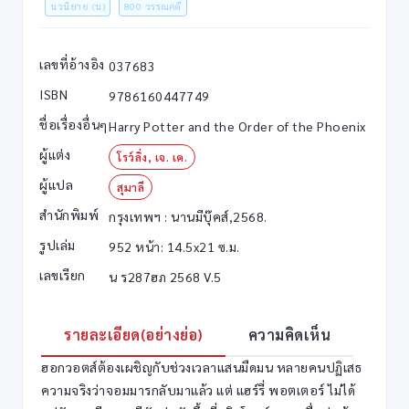
นวนิยาย (น)
800 วรรณคดี
เลขที่อ้างอิง
037683
ISBN
9786160447749
ชื่อเรื่องอื่นๆ
Harry Potter and the Order of the Phoenix
ผู้แต่ง
โรว์ลิ่ง, เจ. เค.
ผู้แปล
สุมาลี
สำนักพิมพ์
กรุงเทพฯ : นานมีบุ๊คส์,2568.
รูปเล่ม
952 หน้า: 14.5x21 ซ.ม.
เลขเรียก
น ร287ฮภ 2568 V.5
รายละเอียด(อย่างย่อ)
ความคิดเห็น
ฮอกวอตส์ต้องเผชิญกับช่วงเวลาแสนมืดมน หลายคนปฏิเสธ
ความจริงว่าจอมมารกลับมาแล้ว แต่ แฮร์รี่ พอตเตอร์ ไม่ได้