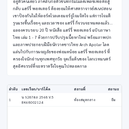
อยู่ตัวคนเดียว ภาคีลับก่อตัวขึ้นที่กริมโมลด์เพลซเพื่อต่อสู้
กลับ แฮร์รี่ พอตเตอร์ ต้องยอมให้ศาสตราจารย์สเนปสอน
เขาป้องกันไม่ให้ลอร์ดโวลเดอมอร์จู่โจมจิตใจ แต่การโจมตี
รุนแรงขึ้นเรื่อยๆ และเวลาของ แฮร์รี่ ก็จวนจะหมดลงแล้ว…
ฉลองครบรอบ 20 ปี หนังสือ แฮร์รี่ พอตเตอร์ ฉบับภาษา
ไทย เล่ม 1 - 7 ด้วยการปรับปรุงเนื้อหาใหม่ พร้อมภาพปก
และภาพประกอบฝีมือนักวาดชาวไทย Arch Apolar โลด
แล่นไปกับการผจญภัยของพ่อมดน้อย แฮร์รี่ พอตเตอร์ ที่
ครองใจนักอ่านทุกเพศทุกวัย จุดเริ่มต้นของ โลกเวทมนตร์
สุดอัศจรรย์ที่จะตราตรึงใจคุณไปตลอดกาล
ลำดับ
เลขเรียก/บาร์โค้ด
สถานที่
สถานะ
น ร287ฮภ 2568 V.5
1
ห้องสมุดกลาง
ยืม
BK68002124