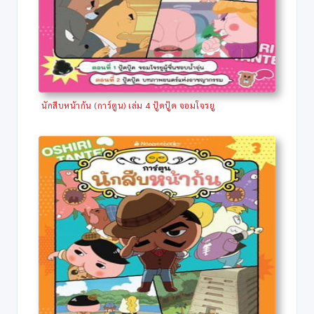
นักสืบหน้าก้น (การ์ตูน) เล่ม 4 ปู้ดปู้ด จอมโจรยู