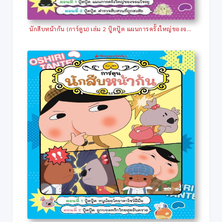
นักสืบหน้าก้น (การ์ตูน) เล่ม 2 ปู้ดปู้ด แผนการครั้งใหญ่ของจอมโจรยู