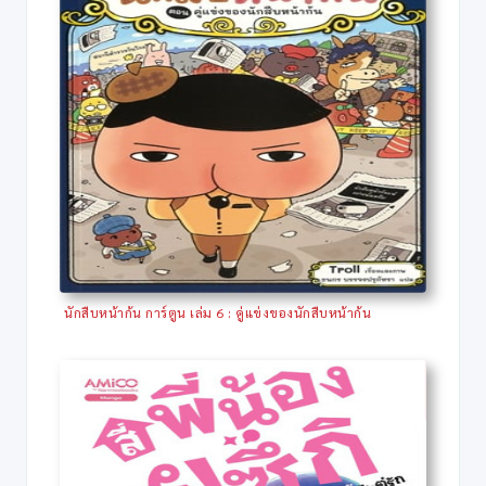
นักสืบหน้าก้น การ์ตูน เล่ม 6 : คู่แข่งของนักสืบหน้าก้น