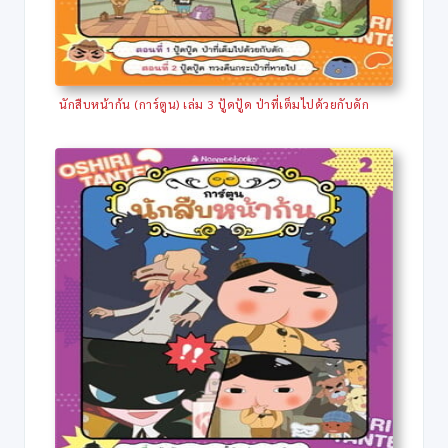
นักสืบหน้าก้น (การ์ตูน) เล่ม 3 ปู้ดปู้ด ป่าที่เต็มไปด้วยกับดัก