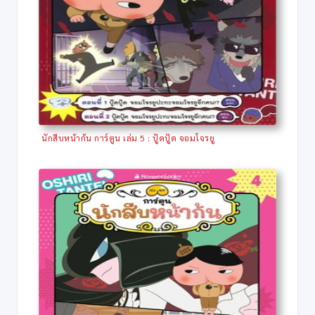
นักสืบหน้าก้น การ์ตูน เล่ม 5 : ปู้ดปู้ด จอมโจรยู