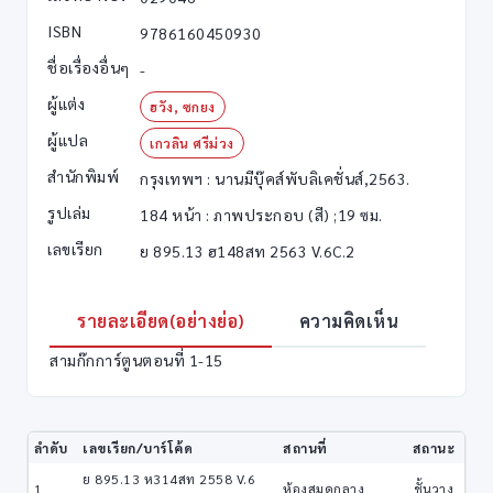
ISBN
9786160450930
ชื่อเรื่องอื่นๆ
-
ผู้แต่ง
ฮวัง, ซกยง
ผู้แปล
เกวลิน ศรีม่วง
สำนักพิมพ์
กรุงเทพฯ : นานมีบุ๊คส์พับลิเคชั่นส์,2563.
รูปเล่ม
184 หน้า : ภาพประกอบ (สี) ;19 ซม.
เลขเรียก
ย 895.13 ฮ148สท 2563 V.6C.2
รายละเอียด(อย่างย่อ)
ความคิดเห็น
สามก๊กการ์ตูนตอนที่ 1-15
ลำดับ
เลขเรียก/บาร์โค้ด
สถานที่
สถานะ
ย 895.13 ห314สท 2558 V.6
1
ห้องสมุดกลาง
ชั้นวาง