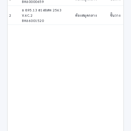
BK60000659
ย 895.13 ฮ148สท 2563
2
V.6C.2
ห้องสมุดกลาง
ชั้นวาง
BK66001520