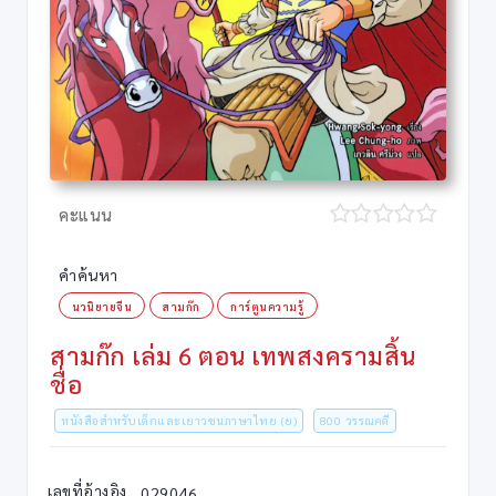
คะแนน
คำค้นหา
นวนิยายจีน
สามก๊ก
การ์ตูนความรู้
สามก๊ก เล่ม 6 ตอน เทพสงครามสิ้น
ชื่อ
หนังสือสำหรับเด็กและเยาวชนภาษาไทย (ย)
800 วรรณคดี
เลขที่อ้างอิง
029046