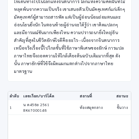
ให้เดินทางไปในโลกแห่งจินตนาการ โลกแห่งความคิดฝันที่ไม่
หลุดพ้นจากความเป็นจริง เขาเสนอตัวเป็นมัคคุเทศก์แก่เด็กๆ
มัคคุเทศก์ผู้สามารถสารพัด แต่เป็นผู้อ่อนน้อมถ่อมตนและ
อ่อนโยนยิ่งนัก ในตอนท้ายผู้อ่านจะได้รู้ว่า เขาคิดแปลกๆ
และมีอารมณ์ขันมากเพียงไหน ความปรารถนายิ่งใหญ่อัน
สำคัญที่สุดในชีวิตยักษ์ใจดีคืออะไร--เนื่องจากจินตนาการ
เหนือจริงเรื่องนี้ไปไกลขั้นที่ใช้ภาษาพิเศษของยักษ์ การแปล
ภาษาไทยจึงถอดความให้ใกล้เคียงต้นฉบับเดิมมากที่สุด ดัง
นั้น ภาษายักษ์ที่ใช้จึงผิดแผกแตกต่างไปจากภาษาไทย
มาตรฐาน
ลำดับ
เลขเรียก/บาร์โค้ด
สถานที่
สถานะ
น ด458ย 2561
1
ห้องสมุดกลาง
ชั้นวาง
BK67000148