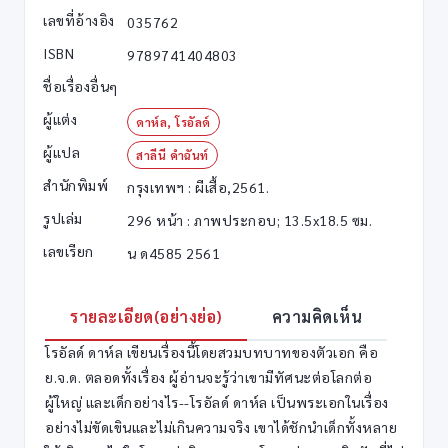
เลขที่อ้างอิง
035762
ISBN
9789741404803
ชื่อเรื่องอื่นๆ
ผู้แต่ง
ดาห์ล, โรอัลด์
ผู้แปล
สาลีนี คำฉันท์
สำนักพิมพ์
กรุงเทพฯ : ผีเสื้อ,2561.
รูปเล่ม
296 หน้า : ภาพประกอบ; 13.5x18.5 ซม.
เลขเรียก
น ด4585 2561
รายละเอียด(อย่างย่อ)
ความคิดเห็น
โรอัลด์ ดาห์ล เขียนเรื่องนี้โดยสวมบทบาทของตัวเอก คือ
ย.จ.ด. ตลอดทั้งเรื่อง ผู้อ่านจะรู้ว่าเขามีทัศนะต่อโลกต่อ
ผู้ใหญ่ และเด็กอย่างไร--โรอัลด์ ดาห์ล เป็นพระเอกในเรื่อง
อย่างไม่ขัดเขินและไม่เกินความจริง เขาได้ชักนำเด็กทั้งหลาย