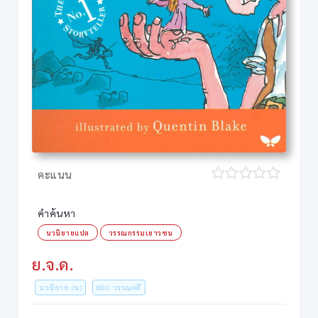
คะแนน
คำค้นหา
นวนิยายแปล
วรรณกรรมเยาวชน
ย.จ.ด.
นวนิยาย (น)
800 วรรณคดี