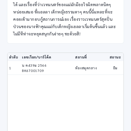
ได้ และเรื่องที่ว่าเวทมนตร์ของแม่มักมีอะไรผิดพลาดนิดๆ
หน่อยเสมอ ซึ่งเอลลา เด็กหญิงธรรมดาๆ คนนี้นี่แหละที่จะ
คอยเข้ามากอบกู้สถานการณ์เอง เรื่องราวเวทมนตร์สุดปั่น
ป่วนของนางฟ้าคุณแม่กับเด็กหญิงเอลลาเริ่มต้นขึ้นแล้ว และ
ไม่มีทีท่าจะหยุดสนุกกันง่ายๆ ซะด้วยสิ!
ลำดับ
เลขเรียก/บาร์โค้ด
สถานที่
สถานะ
น ค439ม 2566
1
ห้องสมุดกลาง
ยืม
BK67001709