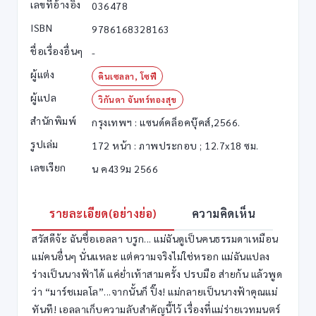
เลขที่อ้างอิง
036478
ISBN
9786168328163
ชื่อเรื่องอื่นๆ
-
ผู้แต่ง
คินเซลลา, โซฟี
ผู้แปล
วิกันดา จันทร์ทองสุข
สำนักพิมพ์
กรุงเทพฯ : แซนด์คล็อคบุ๊คส์,2566.
รูปเล่ม
172 หน้า : ภาพประกอบ ; 12.7x18 ซม.
เลขเรียก
น ค439ม 2566
รายละเอียด(อย่างย่อ)
ความคิดเห็น
สวัสดีจ้ะ ฉันชื่อเอลลา บรูก... แม่ฉันดูเป็นคนธรรมดาเหมือน
แม่คนอื่นๆ นั่นแหละ แต่ความจริงไม่ใช่หรอก แม่ฉันแปลง
ร่างเป็นนางฟ้าได้ แค่ย่ำเท้าสามครั้ง ปรบมือ ส่ายก้น แล้วพูด
ว่า “มาร์ชเมลโล”...จากนั้นก็ ปิ๊ง! แม่กลายเป็นนางฟ้าคุณแม่
ทันที! เอลลาเก็บความลับสำคัญนี้ไว้ เรื่องที่แม่ร่ายเวทมนตร์