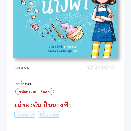
คะแนน
คำค้นหา
นวนิยายแปล -- อังกฤษ
แม่ของฉันเป็นนางฟ้า
นวนิยาย (น)
800 วรรณคดี