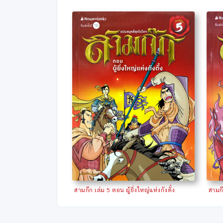
สามก๊ก เล่ม 5 ตอน ผู้ยิ่งใหญ่แห่งกังตั๋ง
สามก๊