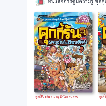
หนังสือการ์ตูนความรู้ ชุดคุ
คุกกี้รัน เล่ม 1 ผจญภัยในลอนดอน
คุกกี