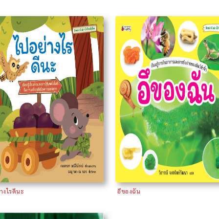
่างไรดีนะ
อึของฉัน