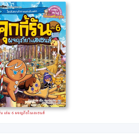
้รัน เล่ม 6 ผจญภัยในเอเธนส์