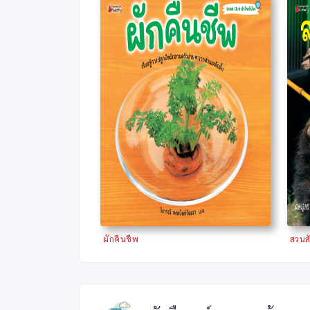
ผักคืนชีพ
สวนส