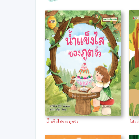
น้ำแข็งไสของภูตจิ๋ว
ไปอย