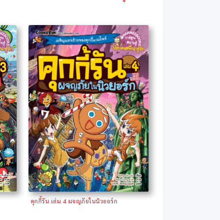
คุกกี้รัน เล่ม 4 ผจญภัยในนิวยอร์ก