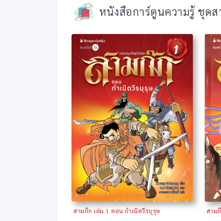
หนังสือการ์ตูนความรู้ ชุดส
สามก๊ก เล่ม 1 ตอน กำเนิดวีรบุรุษ
สามก