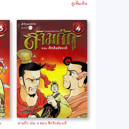
ดูเพิ่มเติม
น
สามก๊ก เล่ม 4 ตอน ศึกชิงฮ่องเต้