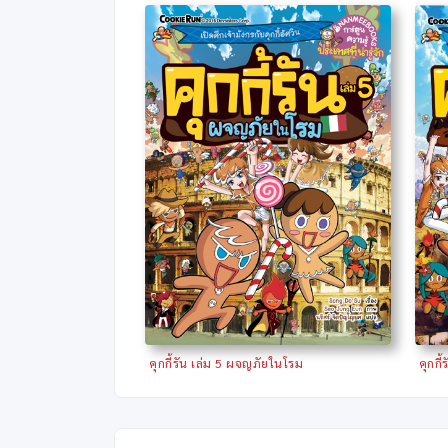
คุกกี้รัน เล่ม 5 ผจญภัยในโรม
คุกกี