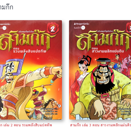
ามก๊ก
๊ก เล่ม 2 ตอน รวมพลังสิบแปดทัพ
สามก๊ก เล่ม 3 ตอน สาวงามพลิกแผ่นดิ