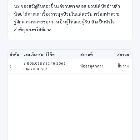
นะ ของขวัญสิบสองชิ้นแด่ซานตาคลอส ชวนให้นักอ่านตัว
น้อยได้คาดเดาเรื่องราวสุดป่วนในแต่ละวัน พร้อมทำความ
รู้จักความหมายของการเป็นผู้ให้และผู้รับ อันเป็นหัวใจ
สำคัญของคริสต์มาส
ลำดับ
เลขเรียก/บาร์โค้ด
สถานที่
สถานะ
ย 808.068 ก714ข 2566
1
ห้องสมุดกลาง
ชั้นวาง
BK67001769