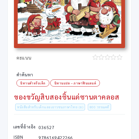
คะแนน
คำค้นหา
นิทานสำหรับเด็ก
นิทานแปล -- ภาษาฟินแลนด์
ของขวัญสิบสองชิ้นแด่ซานตาคลอส
หนังสือสำหรับเด็กและเยาวชนภาษาไทย (ย)
800 วรรณคดี
เลขที่อ้างอิง
036527
ISBN
9786169422266