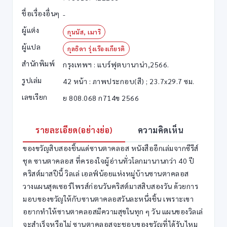
ชื่อเรื่องอื่นๆ
-
ผู้แต่ง
กุนนัส, เมาริ
ผู้แปล
กุลธิดา รุ่งเรืองเกียรติ
สำนักพิมพ์
กรุงเทพฯ : แบร์ฟุตบานาน่า,2566.
รูปเล่ม
42 หน้า : ภาพประกอบ(สี) ; 23.7x29.7 ซม.
เลขเรียก
ย 808.068 ก714ข 2566
รายละเอียด(อย่างย่อ)
ความคิดเห็น
ของขวัญสิบสองชิ้นแด่ซานตาคลอส หนังสืออีกเล่มจากซีรีส์
ชุด ซานตาคลอส ที่ครองใจผู้อ่านทั่วโลกมานานกว่า 40 ปี
คริสต์มาสปีนี้ วิลเล่ เอลฟ์น้อยแห่งหมู่บ้านซานตาคลอส
วางแผนสุดเซอร์ไพรส์ก่อนวันคริสต์มาสสิบสองวัน ด้วยการ
มอบของขวัญให้กับซานตาคลอสวันละหนึ่งชิ้น เพราะเขา
อยากทำให้ซานตาคลอสมีความสุขในทุก ๆ วัน แผนของวิลเล่
จะสำเร็จหรือไม่ ซานตาคลอสจะชอบของขวัญที่ได้รับไหม