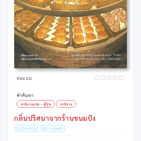
คะแนน
คำค้นหา
นวนิยายแปล -- ญี่ปุ่น
นวนิยาย
กลิ่นปริศนาจากร้านขนมปัง
นวนิยาย (น)
800 วรรณคดี