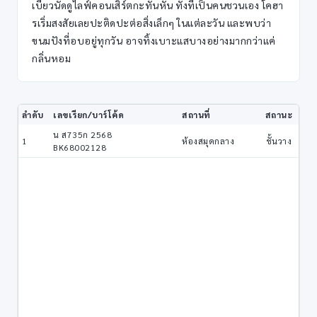
เบี้ยวนัดดูไลฟ์คอนเสิร์ตกะทันหัน ทั้งที่เป็นคนชวนเอง โคฮา
รเริ่มสงสัยเลยปะติดปะต่อสิ่งเล็กๆ ในแต่ละวัน และพบว่า
ขนมปังที่อบอยู่ทุกวัน อาจทิ้งเบาะแสบางอย่างมากกว่าแค่
กลิ่นหอม
ลำดับ
เลขเรียก/บาร์โค้ด
สถานที่
สถานะ
น ส735ก 2568
1
ห้องสมุดกลาง
ชั้นวาง
BK68002128