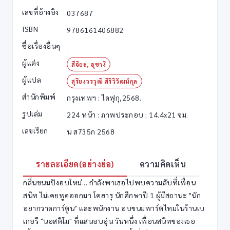
เลขที่อ้างอิง
037687
ISBN
9786161406882
ชื่อเรื่องอื่นๆ
-
ผู้แต่ง
สึจิยะ, อุซางิ
ผู้แปล
สุริยงวรวุฒิ สิริวิวัฒน์กุล
สำนักพิมพ์
กรุงเทพฯ : ไดฟุกุ,2568.
รูปเล่ม
224 หน้า : ภาพประกอบ ; 14.4x21 ซม.
เลขเรียก
น ส735ก 2568
รายละเอียด(อย่างย่อ)
ความคิดเห็น
กลิ่นขนมปังอบใหม่... กำลังพาเธอไปพบความลับที่เพื่อน
สนิท ไม่เคยพูดออกมา โคฮารุ นักศึกษาปี 1 ผู้มีสถานะ "นัก
อยากวาดการ์ตูน" และพนักงาน อบขนมพาร์ตไทมในร้านเบ
เกอรี "นอสติโม" ที่แสนอบอุ่น วันหนึ่ง เพื่อนสนิทของเธอ