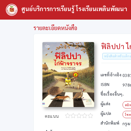
ศูนย์บริการการเรียนรู้ โรงเรียนเพลินพัฒนา
รายละเอียดหนังสือ
ฟิลิปปา ไ
หนังสือสำหรับเด
เลขที่อ้างอิง
038
ISBN
978
ชื่อเรื่องอื่นๆ
-
ผู้แต่ง
สมิท
ผู้แปล
โชค
คะแนน
สำนักพิมพ์
กรุง