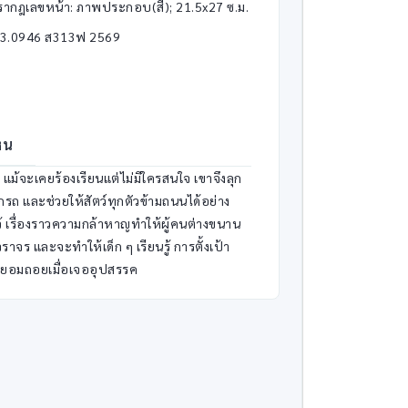
รากฎเลขหน้า: ภาพประกอบ(สี); 21.5x27 ซ.ม.
43.0946 ส313ฟ 2569
็น
ัน แม้จะเคยร้องเรียนแต่ไม่มีใครสนใจ เขาจึงลุก
กรถ และช่วยให้สัตว์ทุกตัวข้ามถนนได้อย่าง
 เรื่องราวความกล้าหาญทำให้ผู้คนต่างขนาน
าจร และจะทำให้เด็ก ๆ เรียนรู้ การตั้งเป้า
่ยอมถอยเมื่อเจออุปสรรค