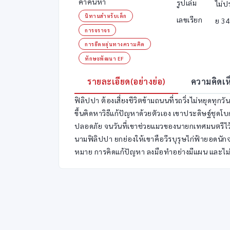
คำค้นหา
รูปเล่ม
ไม่ป
นิทานสำหรับเด็ก
เลขเรียก
ย 3
การจราจร
การยืดหยุ่นทางความคิด
ทักษะพัฒนา EF
รายละเอียด(อย่างย่อ)
ความคิดเห
ฟิลิปปา ต้องเสี่ยงชีวิตข้ามถนนที่รถวิ่งไม่หยุดทุกว
ขึ้นคิดหาวิธีแก้ปัญหาด้วยตัวเอง เขาประดิษฐ์ชุดโบ
ปลอดภัย จนวันที่เขาช่วยแมวของนายกเทศมนตรีไว้
นามฟิลิปปา ยกย่องให้เขาคือวีรบุรุษไก่ฟ้ายอดนักจร
หมาย การคิดแก้ปัญหา ลงมือทำอย่างมีแผน และไม