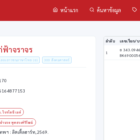
หน้าแรก
ค้นหาข้อมูล
ลำดับ
เลขเรียก/บา
ก่ฟ้าจราจร
ย 343.094
1
BK690005
็กและเยาวชนภาษาไทย (ย)
300 สังคมศาสตร์
170
6164877153
, ไบรโอนี เมย์
อำนวย พุทธวงศ์วิวัฒน์
เทพฯ : ลิตเติ้ลฮาร์ท,2569.