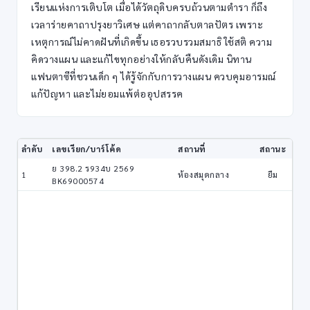
เรียนแห่งการเติบโต เมื่อได้วัตถุดิบครบถ้วนตามตำรา ก็ถึง
เวลาร่ายคาถาปรุงยาวิเศษ แต่คาถากลับตาลปัตร เพราะ
เหตุการณ์ไม่คาดฝันที่เกิดขึ้น เธอรวบรวมสมาธิ ใช้สติ ความ
คิดวางแผน และแก้ไขทุกอย่างให้กลับคืนดังเดิม นิทาน
แฟนตาซีที่ชวนเด็ก ๆ ได้รู้จักกับการวางแผน ควบคุมอารมณ์
แก้ปัญหา และไม่ยอมแพ้ต่ออุปสรรค
ลำดับ
เลขเรียก/บาร์โค้ด
สถานที่
สถานะ
ย 398.2 ร934บ 2569
1
ห้องสมุดกลาง
ยืม
BK69000574