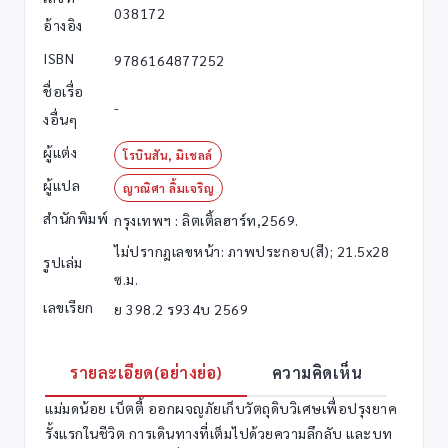
038172
อ้างอิง
ISBN
9786164877252
ชื่อเรื่อ
-
งอื่นๆ
ผู้แต่ง
โรบินสัน, มิเชลล์
ผู้แปล
ญาณิศา ลิ้มเจริญ
สำนักพิมพ์
กรุงเทพฯ : ลิตเติ้ลฮาร์ท,2569.
ไม่ปรากฎเลขหน้า: ภาพประกอบ(สี); 21.5x28
รูปเล่ม
ซ.ม.
เลขเรียก
ย 398.2 ร934บ 2569
รายละเอียด(อย่างย่อ)
ความคิดเห็น
แม่มดน้อย เบ็ตตี้ ออกผจญภัยเก็บวัตถุดิบวิเศษเพื่อปรุงยาค
รั้งแรกในชีวิต การเดินทางที่เต็มไปด้วยความลึกลับ และบท