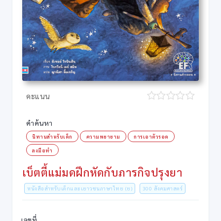
คะแนน
คำค้นหา
นิทานสำหรับเด็ก
ความพยายาม
การเอาตัวรอด
ลงมือทำ
เบ็ตตี้แม่มดฝึกหัดกับภารกิจปรุงยา
หนังสือสำหรับเด็กและเยาวชนภาษาไทย (ย)
300 สังคมศาสตร์
เลขที่