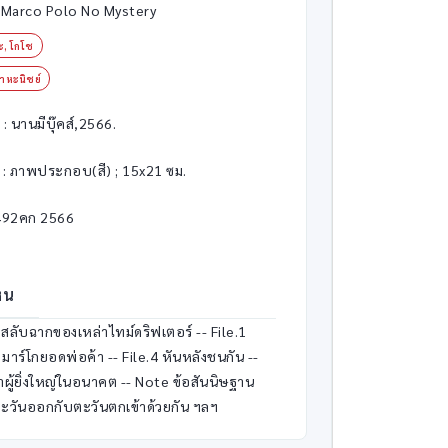
 Marco Polo No Mystery
, โกโช
าหะนิชย์
: นานมีบุ๊คส์,2566.
 : ภาพประกอบ(สี) ; 15x21 ซม.
492คก 2566
็น
ลับฉากของเหล่าไทม์ดริฟเตอร์ -- File.1
 มาร์โกยอดพ่อค้า -- File.4 หันหลังชนกัน --
้าผู้ยิ่งใหญ่ในอนาคต -- Note ข้อสันนิษฐาน
ลกตะวันออกกับตะวันตกเข้าด้วยกัน ฯลฯ