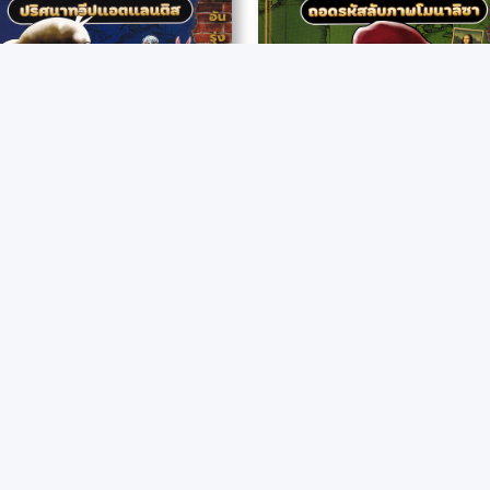
โคนัน ยอดนักสืบประวัติศาสตร์โลก เล่ม 2 : ปริศนาทวีปแอตแลนติส (ฉบับการ์ตูน)