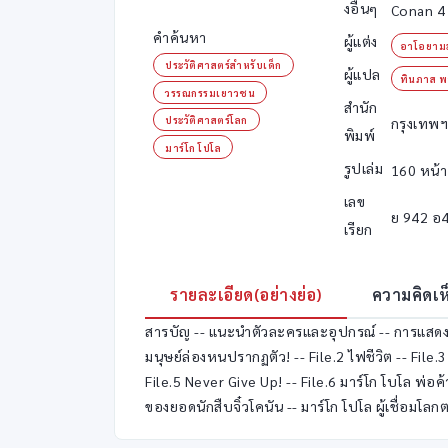
งอื่นๆ
Conan 4
คำค้นหา
ผู้แต่ง
อาโอยามะ
ประวัติศาสตร์สำหรับเด็ก
ผู้แปล
ทินภาส พ
วรรณกรรมเยาวชน
สำนัก
ประวัติศาสตร์โลก
กรุงเทพฯ 
พิมพ์
มาร์โก โปโล
รูปเล่ม
160 หน้า
เลข
ย 942 อ
เรียก
รายละเอียด(อย่างย่อ)
ความคิดเห
สารบัญ -- แนะนำตัวละครและอุปกรณ์ -- การแสดงส
มนุษย์ล่องหนปรากฏตัว! -- File.2 ไฟชีวิต -- File.3
File.5 Never Give Up! -- File.6 มาร์โก โบโล พ่อค
ของยอดนักสืบจิ๋วโคนัน -- มาร์โก โปโล ผู้เชื่อมโ