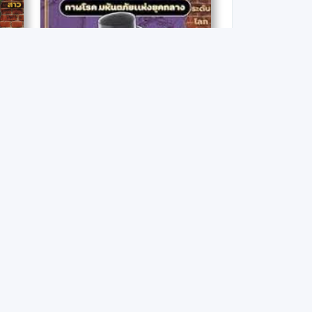
โคนัน ยอดนักสืบประวัติศาสตร์โลก เล่ม 3 : ถอดรหัสลับภาพโมนาลิซา (ฉบับการ์ตูน)
โคนัน ยอดนักสืบประวัติศาสตร์โลก เล่ม 5 : กาฬโรค มหันตภัยแห่งยุคกลาง