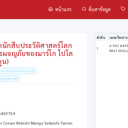
หน้าแรก
ค้นหาข้อมูล
ลำดับ
เลขเรียก/บา
ดนักสืบประวัติศาสตร์โลก
ย 942 อ49
1
BK670002
การผจญภัยของมาร์โก โปโล
ตูน)
็กและเยาวชนภาษาไทย (ย)
และภูมิศาสตร์
0459759
i Conan Rekishi Manga Sekaishi Tantei