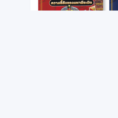
โคนัน ยอดนักสืบประวัติศาสตร์โลก เล่ม 1 : ความลับของมหาพีระมิด (ฉบับการ์ตูน)